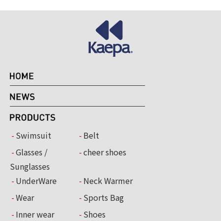
Swimsuit
Belt
Glasses /
cheer shoes
Sunglasses
UnderWare
Neck Warmer
Wear
Sports Bag
Inner wear
Shoes