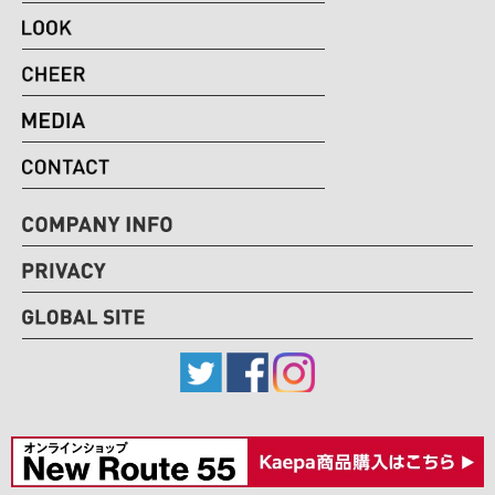
Copyright © ITOCHU FASHION SYSTEM CO.,LTD, ALL RIGHTS RESERVED.