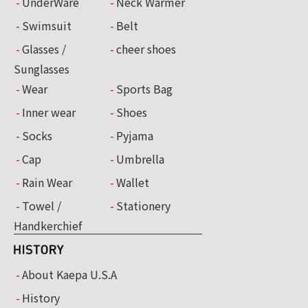
UnderWare
Neck Warmer
Swimsuit
Belt
Glasses /
cheer shoes
Sunglasses
Wear
Sports Bag
Inner wear
Shoes
Socks
Pyjama
Cap
Umbrella
Rain Wear
Wallet
Towel /
Stationery
Handkerchief
About Kaepa U.S.A
History