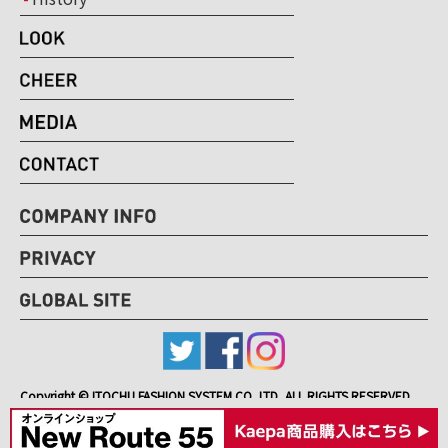
Copyright © ITOCHU FASHION SYSTEM CO.,LTD, ALL RIGHTS RESERVED.