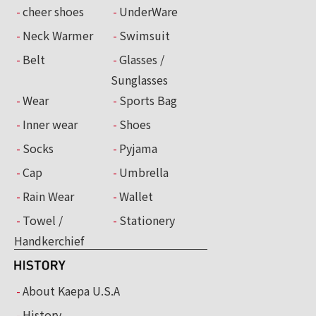
cheer shoes
UnderWare
Neck Warmer
Swimsuit
Belt
Glasses /
Sunglasses
Wear
Sports Bag
Inner wear
Shoes
Socks
Pyjama
Cap
Umbrella
Rain Wear
Wallet
Towel /
Stationery
Handkerchief
About Kaepa U.S.A
History