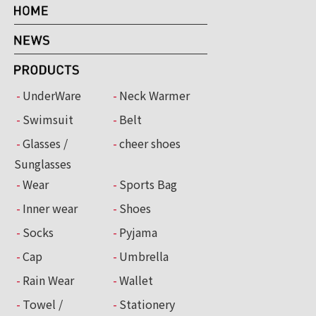
UnderWare
Neck Warmer
Swimsuit
Belt
Glasses /
cheer shoes
Sunglasses
Wear
Sports Bag
Inner wear
Shoes
Socks
Pyjama
Cap
Umbrella
Rain Wear
Wallet
Towel /
Stationery