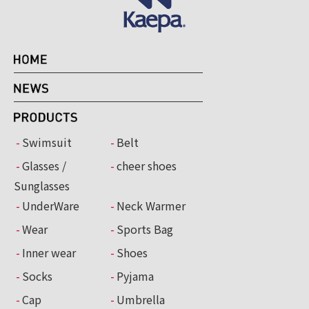
Swimsuit
Belt
Glasses /
cheer shoes
Sunglasses
UnderWare
Neck Warmer
Wear
Sports Bag
Inner wear
Shoes
Socks
Pyjama
Cap
Umbrella