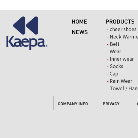
cheer shoes
Neck Warme
Belt
Wear
Inner wear
Socks
Cap
Rain Wear
Towel / Han