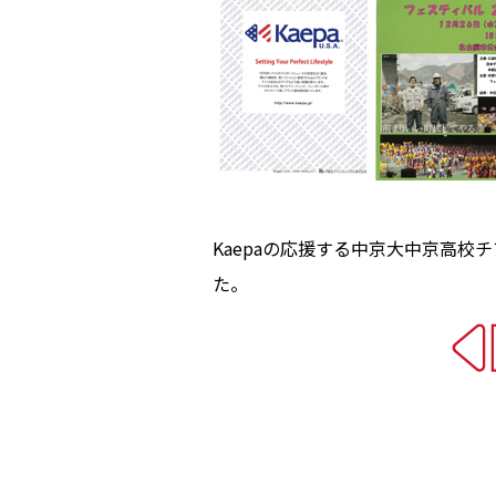
Kaepaの応援する中京大中京高
た。