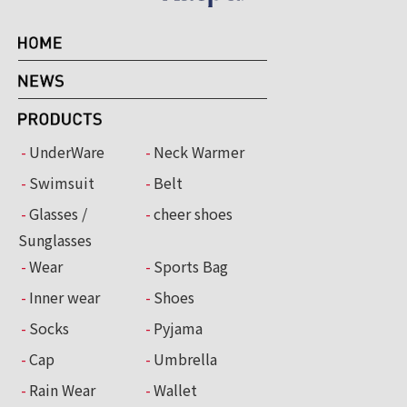
UnderWare
Neck Warmer
Swimsuit
Belt
Glasses /
cheer shoes
Sunglasses
Wear
Sports Bag
Inner wear
Shoes
Socks
Pyjama
Cap
Umbrella
Rain Wear
Wallet