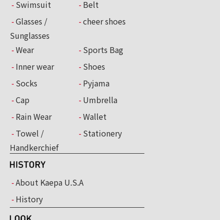
Swimsuit
Belt
Glasses /
cheer shoes
Sunglasses
Wear
Sports Bag
Inner wear
Shoes
Socks
Pyjama
Cap
Umbrella
Rain Wear
Wallet
Towel /
Stationery
Handkerchief
About Kaepa U.S.A
History