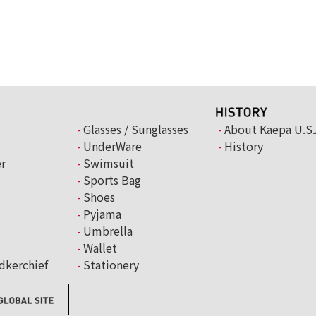
Glasses / Sunglasses
About Kaepa U.S.
UnderWare
History
r
Swimsuit
Sports Bag
Shoes
Pyjama
Umbrella
Wallet
dkerchief
Stationery