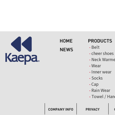
Belt
cheer shoes
Neck Warme
Wear
Inner wear
Socks
Cap
Rain Wear
Towel / Han