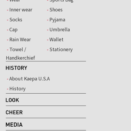
Inner wear
Shoes
Socks
Pyjama
Cap
Umbrella
Rain Wear
Wallet
Towel /
Stationery
Handkerchief
About Kaepa U.S.A
History