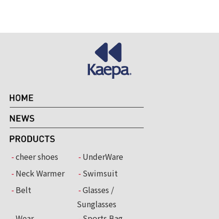
cheer shoes
UnderWare
Neck Warmer
Swimsuit
Belt
Glasses /
Sunglasses
Wear
Sports Bag