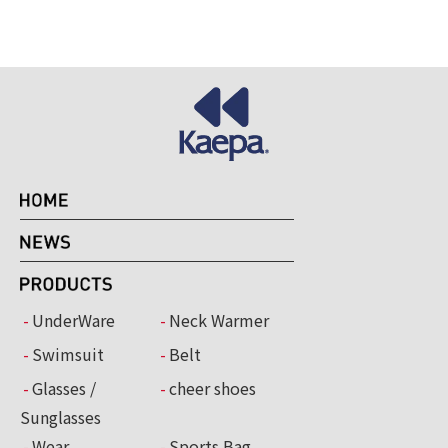
UnderWare
Neck Warmer
Swimsuit
Belt
Glasses /
cheer shoes
Sunglasses
Wear
Sports Bag