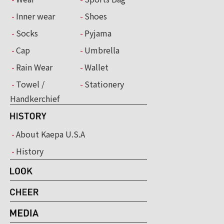
Inner wear
Shoes
Socks
Pyjama
Cap
Umbrella
Rain Wear
Wallet
Towel /
Stationery
Handkerchief
About Kaepa U.S.A
History