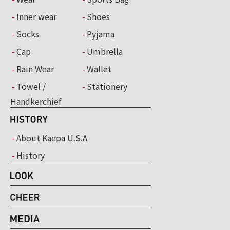
Inner wear
Shoes
Socks
Pyjama
Cap
Umbrella
Rain Wear
Wallet
Towel /
Stationery
Handkerchief
About Kaepa U.S.A
History