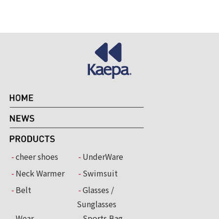
cheer shoes
UnderWare
Neck Warmer
Swimsuit
Belt
Glasses /
Sunglasses
Wear
Sports Bag