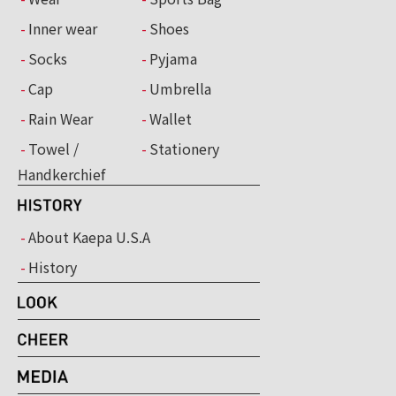
Inner wear
Shoes
Socks
Pyjama
Cap
Umbrella
Rain Wear
Wallet
Towel /
Stationery
Handkerchief
About Kaepa U.S.A
History