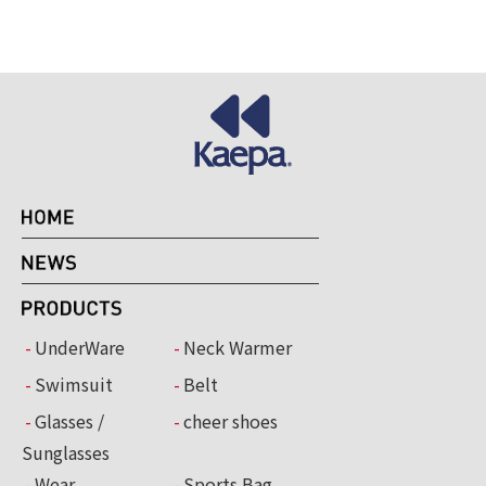
UnderWare
Neck Warmer
Swimsuit
Belt
Glasses /
cheer shoes
Sunglasses
Wear
Sports Bag