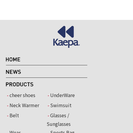
cheer shoes
UnderWare
Neck Warmer
Swimsuit
Belt
Glasses /
Sunglasses
Wear
Sports Bag