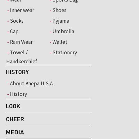
Inner wear
Shoes
Socks
Pyjama
Cap
Umbrella
Rain Wear
Wallet
Towel /
Stationery
Handkerchief
About Kaepa U.S.A
History