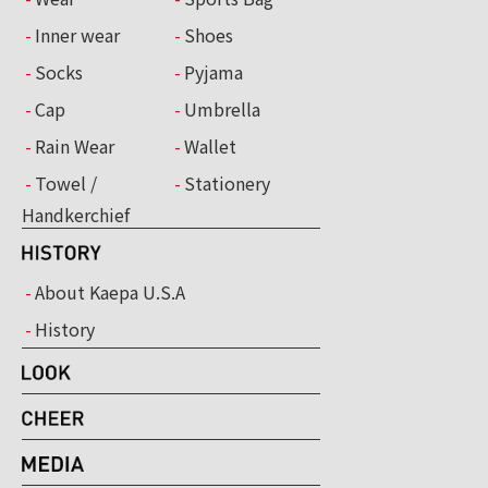
Inner wear
Shoes
Socks
Pyjama
Cap
Umbrella
Rain Wear
Wallet
Towel /
Stationery
Handkerchief
About Kaepa U.S.A
History