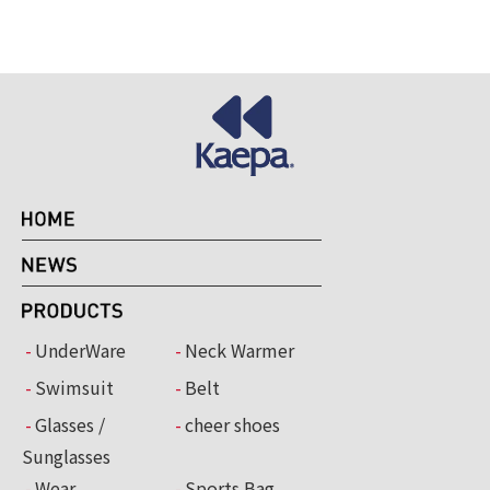
UnderWare
Neck Warmer
Swimsuit
Belt
Glasses /
cheer shoes
Sunglasses
Wear
Sports Bag