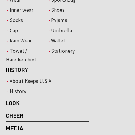
Inner wear
Shoes
Socks
Pyjama
Cap
Umbrella
Rain Wear
Wallet
Towel /
Stationery
Handkerchief
About Kaepa U.S.A
History