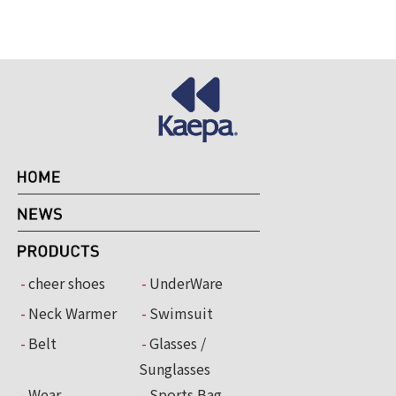
cheer shoes
UnderWare
Neck Warmer
Swimsuit
Belt
Glasses /
Sunglasses
Wear
Sports Bag