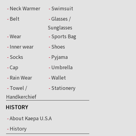
Neck Warmer
Swimsuit
Belt
Glasses /
Sunglasses
Wear
Sports Bag
Inner wear
Shoes
Socks
Pyjama
Cap
Umbrella
Rain Wear
Wallet
Towel /
Stationery
Handkerchief
About Kaepa U.S.A
History