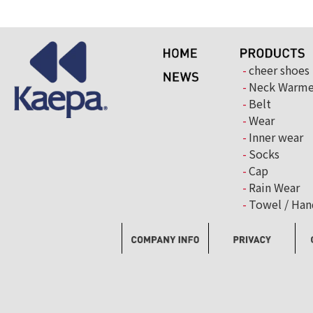
cheer shoes
Neck Warme
Belt
Wear
Inner wear
Socks
Cap
Rain Wear
Towel / Han