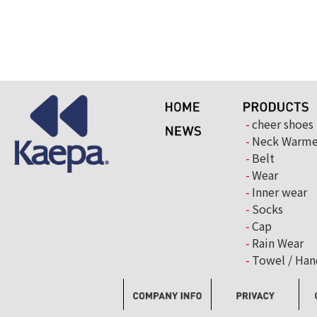
cheer shoes
Neck Warme
Belt
Wear
Inner wear
Socks
Cap
Rain Wear
Towel / Han