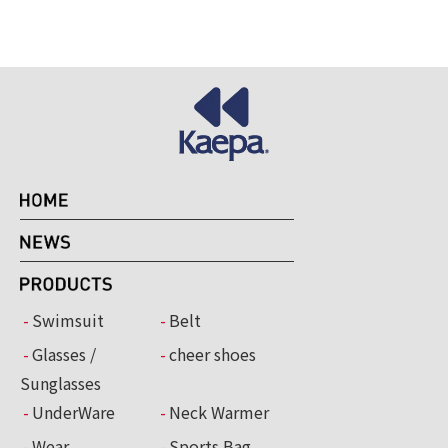
Swimsuit
Belt
Glasses /
cheer shoes
Sunglasses
UnderWare
Neck Warmer
Wear
Sports Bag