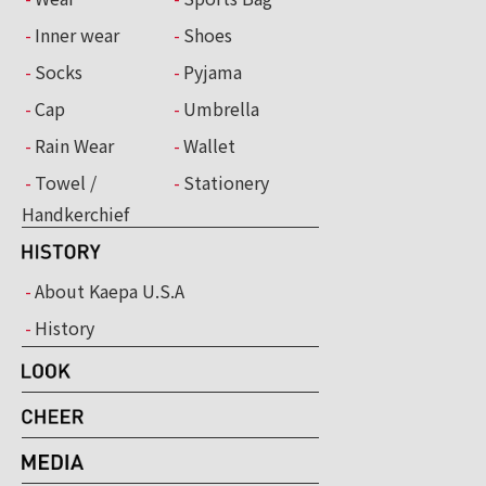
Inner wear
Shoes
Socks
Pyjama
Cap
Umbrella
Rain Wear
Wallet
Towel /
Stationery
Handkerchief
About Kaepa U.S.A
History