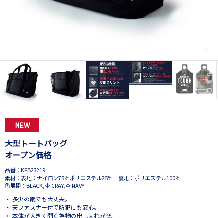
NEW
大型トートバッグ
オープン価格
品番：KPB23219
素材：表地：ナイロン75％ポリエステル25％ 裏地：ポリエステル100％
色展開：BLACK,杢 GRAY,杢 NAVY
・ 多少の雨でも大丈夫。
・ 天ファスナー付で防犯にも安心。
・ 本体が大きく開く為物の出し入れが楽。