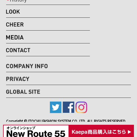
Copyright © ITOCHU FASHION SYSTEM CO.,LTD, ALL RIGHTS RESERVED.