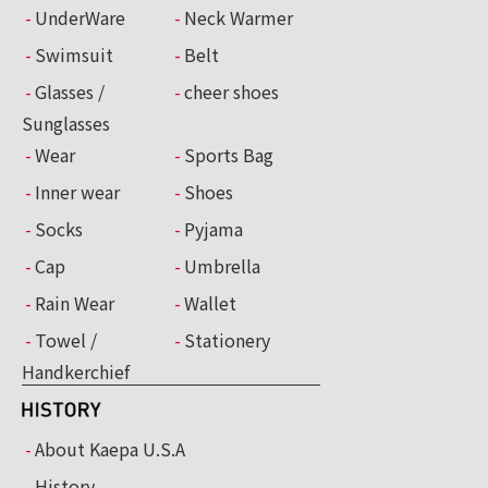
UnderWare
Neck Warmer
Swimsuit
Belt
Glasses /
cheer shoes
Sunglasses
Wear
Sports Bag
Inner wear
Shoes
Socks
Pyjama
Cap
Umbrella
Rain Wear
Wallet
Towel /
Stationery
Handkerchief
About Kaepa U.S.A
History