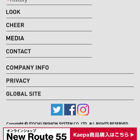
Copyright © ITOCHU FASHION SYSTEM CO.,LTD, ALL RIGHTS RESERVED.