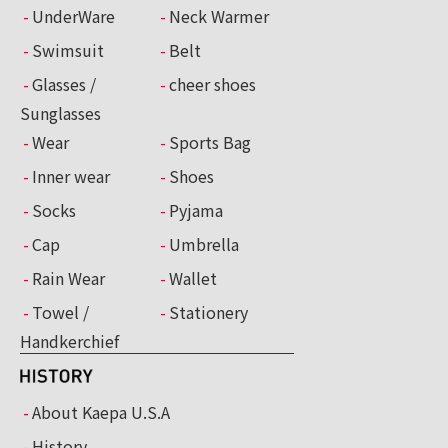
UnderWare
Neck Warmer
Swimsuit
Belt
Glasses /
cheer shoes
Sunglasses
Wear
Sports Bag
Inner wear
Shoes
Socks
Pyjama
Cap
Umbrella
Rain Wear
Wallet
Towel /
Stationery
Handkerchief
About Kaepa U.S.A
History