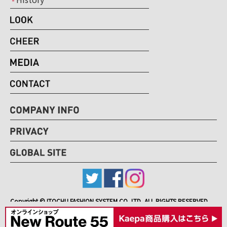
Copyright © ITOCHU FASHION SYSTEM CO.,LTD, ALL RIGHTS RESERVED.