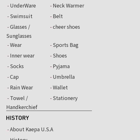
UnderWare
Neck Warmer
Swimsuit
Belt
Glasses /
cheer shoes
Sunglasses
Wear
Sports Bag
Inner wear
Shoes
Socks
Pyjama
Cap
Umbrella
Rain Wear
Wallet
Towel /
Stationery
Handkerchief
About Kaepa U.S.A
History