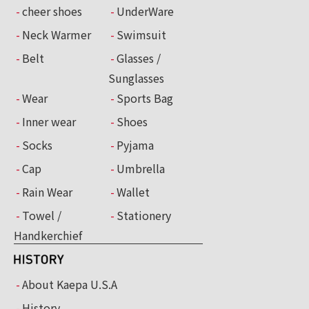
cheer shoes
UnderWare
Neck Warmer
Swimsuit
Belt
Glasses /
Sunglasses
Wear
Sports Bag
Inner wear
Shoes
Socks
Pyjama
Cap
Umbrella
Rain Wear
Wallet
Towel /
Stationery
Handkerchief
About Kaepa U.S.A
History