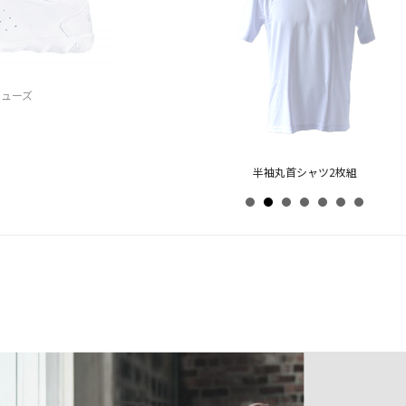
半袖丸首シャツ2枚組
発泡バッグM（K/P HM-368-09）