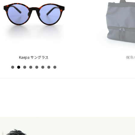
ト（トップス）
Kaepa サングラス
サンダル
保冷