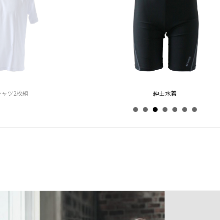
 HM-368-09）
紳士水着
Kaepa サングラス
アスリートセット（